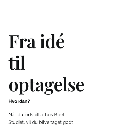
Ga
Fra idé
Kont
til
optagelse
Hvordan?
Når du indspiller hos Boel
Studiet, vil du blive taget godt